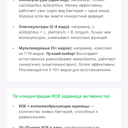
Lactobacillus acidophilus. Менее эффективны,
работают узко (один вид бактерий = одна ниша).
Хороши если вы знаете конкретный дефицит.
Олигокультуры (2-4 вида):
например, L.
acidophilus + L. plantarum + B. longum. Лучше чем
монокультуры, охватывают несколько функций.
Мультивидовые (5+ видов):
например, комплекс
из 7-10 видов.
Лучший выбор!
Воссоздают
естественное разнообразие микробиоты, работают
синергично (комплементарно), более эффективны.
Рекомендуется 5-10+ видов для восстановления.
По концентрации КОЕ (единица активности)
КОЕ = колониеобразующие единицы
—
количество живых бактерий, способных к
размножению.
10-20 млрд КОЕ в день:
профилактическая