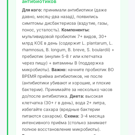
антибиотиков
Для кого:
принимали антибиотики (даже
давно, месяц-два назад), появились
симптомы дисбактериоза (вздутие, газы,
понос, усталость).
Компоненты:
мультивидовой пробиотик 7+ видов, 30+
млрд КОЕ в день (содержит L. plantarum, L.
rhamnosus, B. longum, B. breve, S. boulardii) +
пребиотик (инулин 5-8 г или клетчатка
через пищу) + витамины B (поддержка
микробиоты).
Важно:
начните пробиотик ВО
ВРЕМЯ приёма антибиотиков, не после
(антибиотики убивают и хорошие, и плохие
бактерии). Принимайте за несколько часов
до/после антибиотика.
Диета:
высокая
клетчатка (30+ г в день), вода 2+ литра,
избегайте сахара (вредные бактерии
питаются сахаром).
Схема:
3-4 месяца
интенсивного приёма (столько занимает
полное восстановление микробиоты).