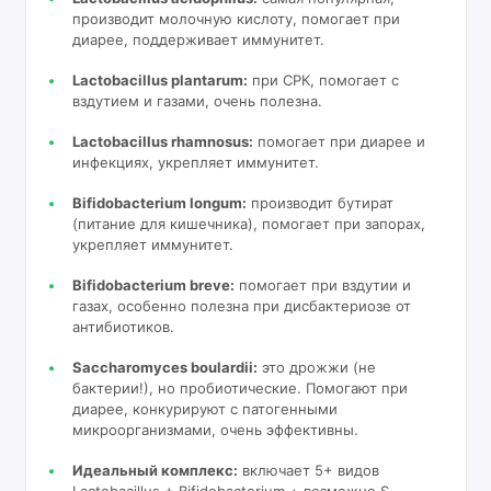
производит молочную кислоту, помогает при
диарее, поддерживает иммунитет.
Lactobacillus plantarum:
при СРК, помогает с
вздутием и газами, очень полезна.
Lactobacillus rhamnosus:
помогает при диарее и
инфекциях, укрепляет иммунитет.
Bifidobacterium longum:
производит бутират
(питание для кишечника), помогает при запорах,
укрепляет иммунитет.
Bifidobacterium breve:
помогает при вздутии и
газах, особенно полезна при дисбактериозе от
антибиотиков.
Saccharomyces boulardii:
это дрожжи (не
бактерии!), но пробиотические. Помогают при
диарее, конкурируют с патогенными
микроорганизмами, очень эффективны.
Идеальный комплекс:
включает 5+ видов
Lactobacillus + Bifidobacterium + возможно S.