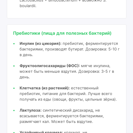
boulardii.
Пребиотики (пища для полезных бактерий)
Инулин (из цикория):
пребиотик, ферментируется
бактериями, производят бутират. Дозировка: 5-10 г
в день.
Фруктоолигосахариды (ФОС):
мягче инулина,
может быть меньше вздутия. Дозировка: 3-5 г в
день.
Клетчатка (из растений):
естественный
пребиотик, питание для бактерий. Лучше всего
получать из еды (овощи, фрукты, цельные зёрна).
Лактулоза:
синтетический дисахарид, не
всасывается, ферментируется бактериями,
размягчает кал. Может быть вздутие.
Устойчивый крахмал:
крахмал, не