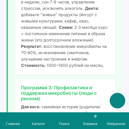
в неделю, сон 7-9 часов, управление
стрессом, исключить алкоголь.
Диета:
добавьте "живые" продукты (йогурт с
живыми культурами, кефир, квас,
квашеные овощи).
Схема:
2-3 месяца курс
+ постоянное изменение питания и образа
жизни (это долгосрочное вложение).
Результат:
восстановление микробиоты на
70-80%, исчезновение симптомов,
улучшение настроения и энергии.
Стоимость:
1000-1800 рублей на месяц.
Программа 3: Профилактика и
поддержка микробиоты (люди с
риском)
Для кого:
семейная история (родители/
дедушки страдали ожирением, болезнями
0
кишечника), возраст 50+, перенесли
Главная
Каталог
Поиск
Корзина
Избранное
инфекцию, принимают