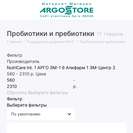
Пробиотики и пребиотики
Геморрой
11 товаров
Главная
Поддержка здоровья ЖКТ
Пробиотики и пребиотики
Дисбактериоз
Фильтр
Запор
Производитель
NutriCare Int.
1
АРГО ЭМ-1
6
Апифарм
1
ЭМ-Центр
3
Изжога
560
-
2310
р.
Цена
-
Пробиотики и пребиотики
р.
Сбросить
Выберите фильтры
Фильтр
Язва
Выберите фильтры