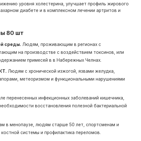
нижению уровня холестерина, улучшает профиль жирового
сахарном диабете и в комплексном лечении артритов и
лы 80 шт
ой среды.
Людям, проживающим в регионах с
тающим на производстве с воздействием токсинов, или
держанием примесей в в Набережных Челнах.
КТ.
Людям с хронической изжогой, язвами желудка,
запорами, метеоризмом и функциональными нарушениями
ле перенесенных инфекционных заболеваний кишечника,
 необходимости восстановления полезной бактериальной
 в менопаузе, людям старше 50 лет, спортсменам и
костной системы и профилактика переломов.