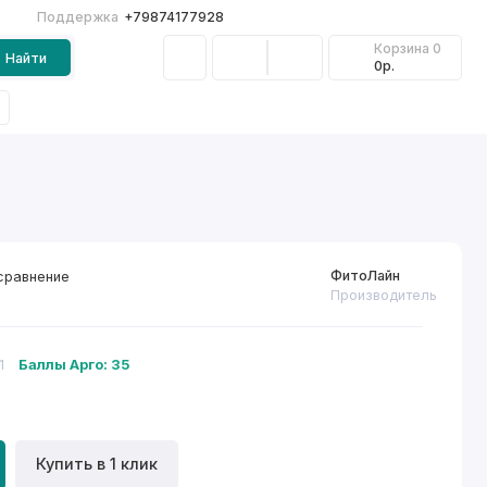
Поддержка
+79874177928
Корзина
0
Найти
0р.
ФитоЛайн
сравнение
Производитель
1
Баллы Арго: 35
Купить в 1 клик