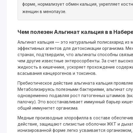
форме, нормализует обмен кальция, укрепляет кост
женщин в менопаузе.
Чем полезен Альгинат кальция в в Набе
Альгинат кальция — это натуральный полисахарид из 
эффективных агентов для детоксикации организма. М
странах, подтвердили, что альгинаты способны связы
чем другие известные энтеросорбенты. За счет высок
жидкость в кишечнике, ускоряет прохождение содерж
всасывания канцерогенов и токсинов.
Пребиотическое действие альгината кальция проявляе
Метаболизируясь полезными бактериями, альгинат слу
одновременно подавляя рост патогенных штаммов (в
палочку). Это восстанавливает иммунный барьер кише
общий иммунитет организма.
Медные производные хлорофилла в составе обеспечи
действие, защищают слизистые оболочки ЖКТ и дыхат
ионизированной форме легко усваивается организмом,