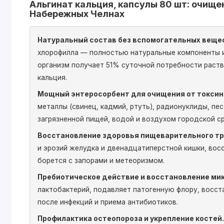
Альгинат кальция, капсулы 80 шт: очище
Набережных Челнах
Натуральный состав без вспомогательных веще
хлорофилла — полностью натуральные компоненты и
организм получает 51% суточной потребности раст
кальция.
Мощный энтеросорбент для очищения от токсин
металлы (свинец, кадмий, ртуть), радионуклиды, п
загрязненной пищей, водой и воздухом городской с
Восстановление здоровья пищеварительного тр
и эрозий желудка и двенадцатиперстной кишки, вос
борется с запорами и метеоризмом.
Пребиотическое действие и восстановление ми
лактобактерий, подавляет патогенную флору, восс
после инфекций и приема антибиотиков.
Профилактика остеопороза и укрепление костей