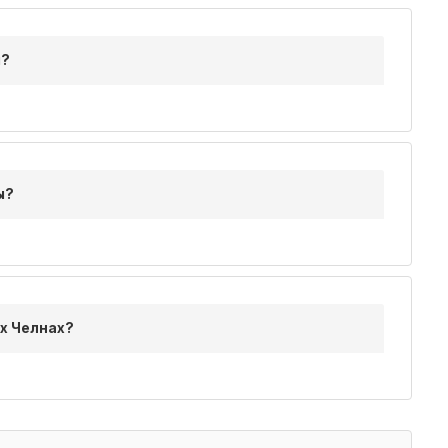
м?
ы?
х Челнах?