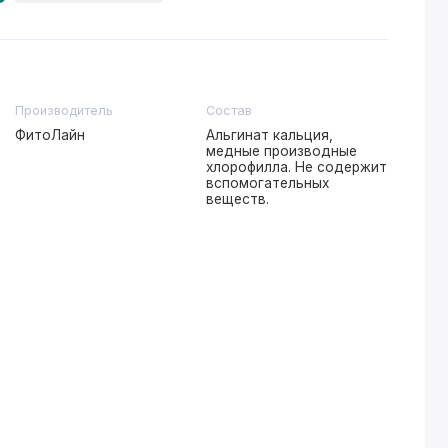
Производитель
Состав
ФитоЛайн
Альгинат кальция,
медные производные
хлорофилла. Не содержит
вспомогательных
веществ.