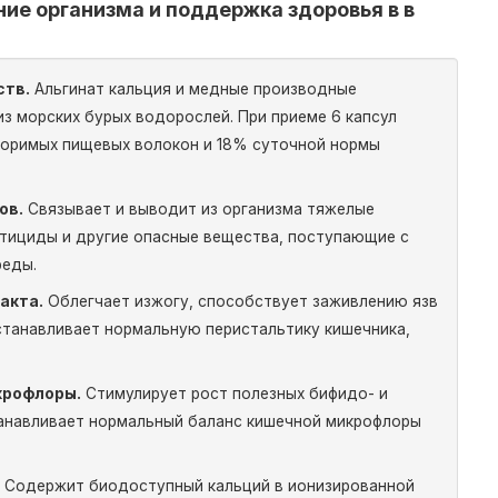
ние организма и поддержка здоровья в в
ств.
Альгинат кальция и медные производные
з морских бурых водорослей. При приеме 6 капсул
воримых пищевых волокон и 18% суточной нормы
ов.
Связывает и выводит из организма тяжелые
естициды и другие опасные вещества, поступающие с
реды.
акта.
Облегчает изжогу, способствует заживлению язв
станавливает нормальную перистальтику кишечника,
крофлоры.
Стимулирует рост полезных бифидо- и
танавливает нормальный баланс кишечной микрофлоры
.
Содержит биодоступный кальций в ионизированной