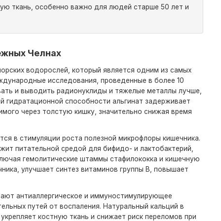
ную ткань, особенно важно для людей старше 50 лет и
режных Челнах
морских водорослей, который является одним из самых
еждународные исследования, проведенные в более 10
вать и выводить радионуклиды и тяжелые металлы лучше,
ой гидратационной способности альгинат задерживает
имого через толстую кишку, значительно снижая время
тся в стимуляции роста полезной микрофлоры кишечника.
жит питательной средой для бифидо- и лактобактерий,
ключая гемолитические штаммы стафилококка и кишечную
чника, улучшает синтез витаминов группы В, повышает
вают антиаллергическое и иммуностимулирующее
ельных путей от воспаления. Натуральный кальций в
 укрепляет костную ткань и снижает риск переломов при