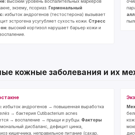
ие:
высокий уровень воспалительных маркеров
очи
акне, экзему, псориаз.
Гормональный
пар
с:
избыток андрогенов (тестостерона) вызывает
алл
ицит эстрогена усугубляет сухость кожи.
Стресс
пыл
сон:
высокий кортизол нарушает барьер кожи и
воспаление.
ые кожные заболевания и их м
остакне
Эк
:
избыток андрогенов → повышенная выработка
Мех
елёз → бактерия Cutibacterium acnes
бел
тся → воспаление → прыщи и рубцы.
Факторы
кож
мональный дисбаланс, дефицит цинка,
мок
иоз кишечника, неправильное питание (сахар,
дис