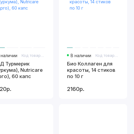
 наличии
Код товара: 407
В наличии
Код товара: 3558
Д Турмерик
Био Коллаген для
уркума), Nutricare
красоты, 14 стиков
рго), 60 капс
по 10 г
20р.
2160р.