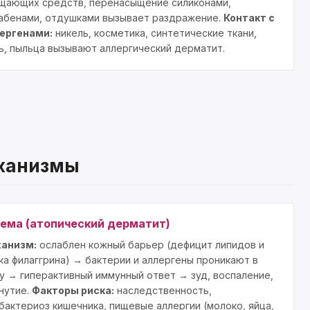
щающих средств, перенасыщение силиконами,
абенами, отдушками вызывает раздражение.
Контакт с
ергенами:
никель, косметика, синтетические ткани,
ь, пыльца вызывают аллергический дерматит.
еханизмы
зема (атопический дерматит)
анизм:
ослаблен кожный барьер (дефицит липидов и
ка филаггрина) → бактерии и аллергены проникают в
у → гиперактивный иммунный ответ → зуд, воспаление,
нутие.
Факторы риска:
наследственность,
бактериоз кишечника, пищевые аллергии (молоко, яйца,