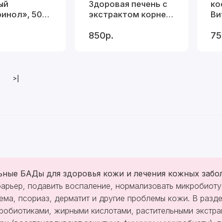
ый
Здоровая печень с
ко
инол», 50
экстрактом корней
Ви
одуванчика,
15
850р.
75
Дэльфа (Арго), 100
капс
>|
ьные БАДы для здоровья кожи и лечения кожных забо
арьер, подавить воспаление, нормализовать микробиоту 
зема, псориаз, дерматит и другие проблемы кожи. В раз
 пробиотиками, жирными кислотами, растительными экстр