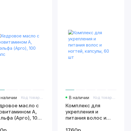
 наличии
Код товара: 505
В наличии
Код товара: 397
дровое масло с
Комплекс для
овитамином А,
укрепления и
льфа (Арго), 100
питания волос и
пс
ногтей, капсулы, 60
0р.
1760р.
шт