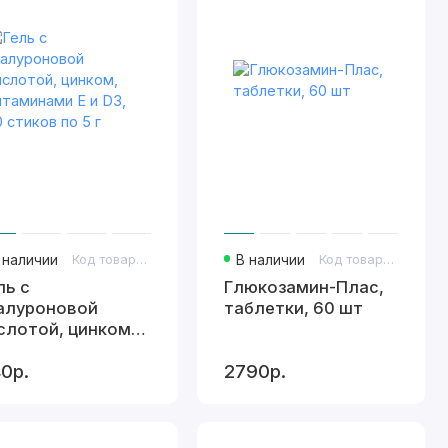
 наличии
Код товара: 375
В наличии
Код товара: 409
ль с
Глюкозамин-Плас,
алуроновой
таблетки, 60 шт
слотой, цинком,
таминами Е и D3,
0р.
2790р.
 стиков по 5 г