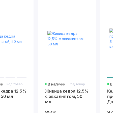
ии
Код товара: 532
В наличии
Код товара: 552
В
кедра 12,5%
Живица кедра 12,5%
Ке
, 50 мл
с эвкалиптом, 50
пр
мл
Дэ
ка
850р.
97