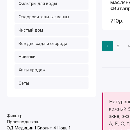
маслян
Фильтры для воды
«Витапр
мл
Оздоровительные ванны
710р.
Чистый дом
Все для сада и огорода
1
2
>
Новинки
Хиты продаж
Сеты
Натурал
кожный б
акне, эк
Фильтр
Производитель
A, E, C,
ЭД Медицин
1
Биолит
4
Новь
1