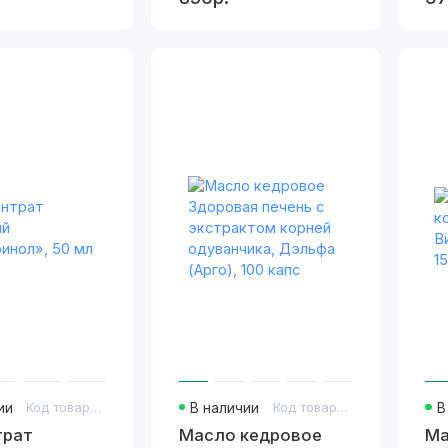
ии
Код товара: 1409
В наличии
Код товара: 554
В
трат
Масло кедровое
М