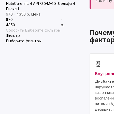
как изну
NutriCare Int.
4
АРГО ЭМ-1
3
Дэльфа
4
Биакс
1
670
-
4350
р.
Цена
-
р.
Сбросить
Выберите фильтры
Почему
Фильтр
факто
Выберите фильтры
🧬
Внутрен
Дисбакте
нарушаетс
кишечника
воспалени
витамин A
дефицит л