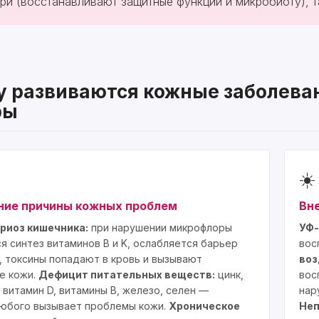
три (восстанавливают защитные функции и микробиоту), 
 развиваются кожные заболеван
ры
☀️
ние причины кожных проблем
Вн
риоз кишечника:
при нарушении микрофлоры
УФ-
я синтез витаминов B и K, ослабляется барьер
вос
, токсины попадают в кровь и вызывают
воз
е кожи.
Дефицит питательных веществ:
цинк,
вос
, витамин D, витамины B, железо, селен —
нар
юбого вызывает проблемы кожи.
Хроническое
Неп