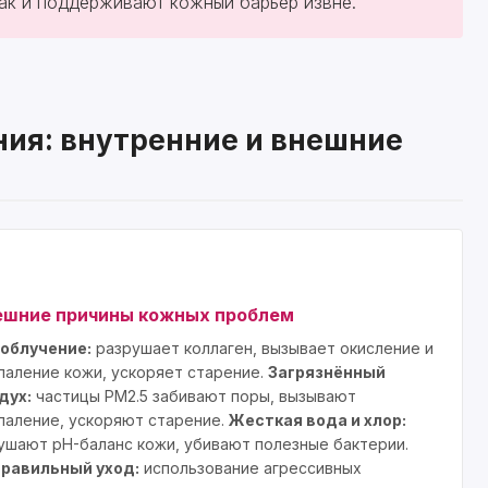
так и поддерживают кожный барьер извне.
ия: внутренние и внешние
ешние причины кожных проблем
облучение:
разрушает коллаген, вызывает окисление и
паление кожи, ускоряет старение.
Загрязнённый
дух:
частицы PM2.5 забивают поры, вызывают
паление, ускоряют старение.
Жесткая вода и хлор:
ушают pH-баланс кожи, убивают полезные бактерии.
равильный уход:
использование агрессивных