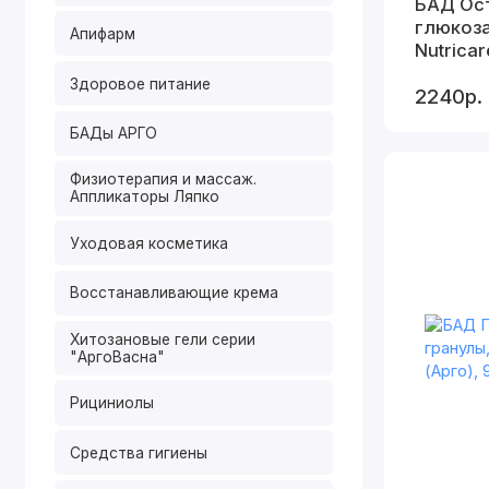
БАД Ост
глюкоз
Апифарм
Nutricar
капс
Здоровое питание
2240р.
БАДы АРГО
Физиотерапия и массаж.
Аппликаторы Ляпко
Уходовая косметика
Восстанавливающие крема
Хитозановые гели серии
"АргоВасна"
Рициниолы
Средства гигиены