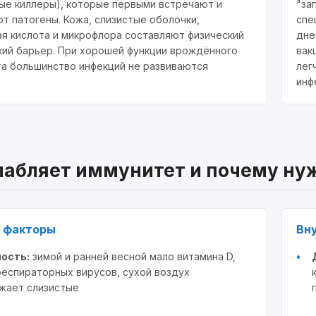
ые киллеры), которые первыми встречают и
"за
т патогены. Кожа, слизистые оболочки,
спе
я кислота и микрофлора составляют физический
дне
кий барьер. При хорошей функции врождённого
вак
а большинство инфекций не развиваются
лег
инф
лабляет иммунитет и почему ну
 факторы
Вн
ость:
зимой и ранней весной мало витамина D,
респираторных вирусов, сухой воздух
жает слизистые