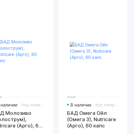
 наличии
Код товара: 446
В наличии
Код товара: 439
Д Молозиво
БАД Омега Ойл
олострум),
(Омега 3), Nutricare
tricare (Арго), 60
(Арго), 60 капс
пс