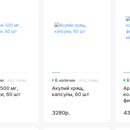
ии
Код товара: 461
В наличии
Код товара: 401
В
 500 мг,
Акулий хрящ,
Ар
и, 60 шт
капсулы, 60 шт
ко
фи
м
3280р.
43