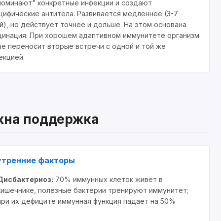
поминают" конкретные инфекции и создают
цифические антитела. Развивается медленнее (3-7
й), но действует точнее и дольше. На этом основана
цинация. При хорошем адаптивном иммунитете организм
че переносит вторые встречи с одной и той же
екцией.
жна поддержка
утренние факторы
Дисбактериоз:
70% иммунных клеток живёт в
кишечнике, полезные бактерии тренируют иммунитет;
при их дефиците иммунная функция падает на 50%