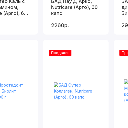
ео Каль с
БАД Пау Д`Арко,
БА
амином,
Nutricare (Арго), 60
ди
e (Арго), 60
капс
Би
м
2260р.
29
Предзаказ
Пре