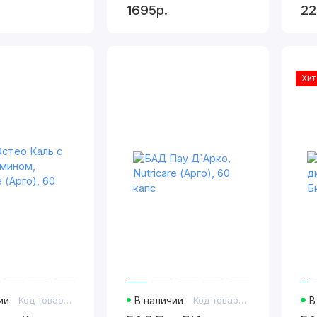
1695р.
22
Хит
ии
Код товара: 419
В наличии
Код товара: 421
В