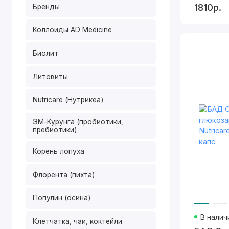
1810р.
Бренды
Коллоиды AD Medicine
Биолит
Литовиты
Nutricare (Нутрикеа)
ЭМ-Курунга (пробиотики,
пребиотики)
Корень лопуха
Флорента (пихта)
Популин (осина)
В налич
Клетчатка, чаи, коктейли