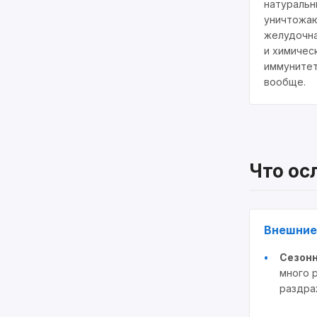
натуральн
уничтожаю
желудочна
и химичес
иммунитет
вообще.
Что ос
Внешние
Сезонн
много 
раздра