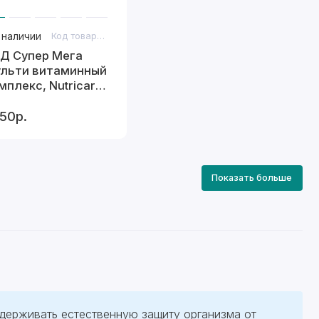
 наличии
Код товара: 457
Д Супер Мега
льти витаминный
мплекс, Nutricare
рго), 60 таб
50р.
Показать больше
ерживать естественную защиту организма от