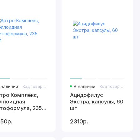
 наличии
Код товара: 807
В наличии
Код товара: 403
тро Комплекс,
Ацидофилус
ллоидная
Экстра, капсулы, 60
тоформула, 235
шт
л
50р.
2310р.