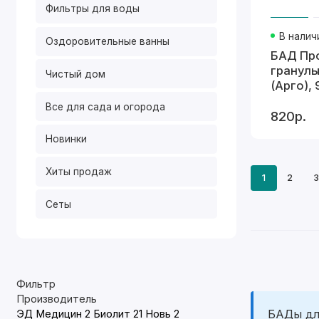
Фильтры для воды
В налич
Оздоровительные ванны
БАД Пр
гранулы
Чистый дом
(Арго), 
Все для сада и огорода
820р.
Новинки
Хиты продаж
1
2
3
Сеты
Фильтр
Производитель
БАДы дл
ЭД Медицин
2
Биолит
21
Новь
2