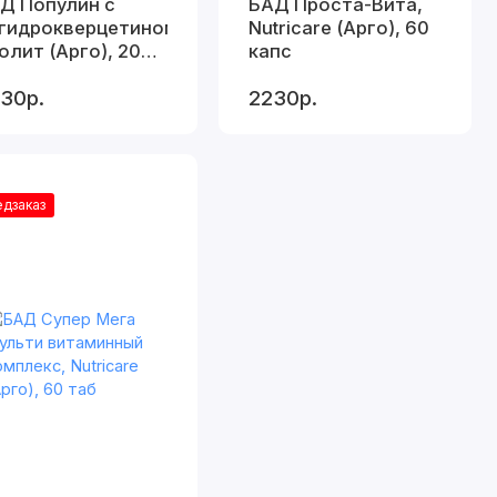
Д Популин с
БАД Проста-Вита,
гидрокверцетином,
Nutricare (Арго), 60
олит (Арго), 200
капс
л
30р.
2230р.
дзаказ