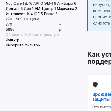
NutriCare Int.
16
АРГО ЭМ-1
9
Апифарм
6
вирусов,
Дэльфа
5
Дон
1
ЭМ-Центр
1
Марианна
2
комплекс
Интеллект-К
4
ЮГ
5
Биакс
2
пробиоти
270
-
5690
р.
Цена
слизисты
-
р.
Сбросить
Выберите фильтры
Фильтр
Выберите фильтры
Как ус
подде
🛡️
Врождён
защиты
Это быстр