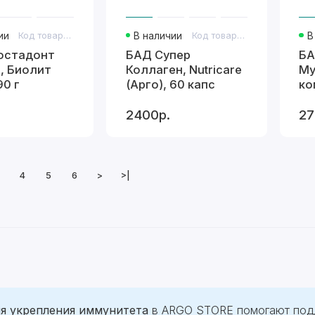
ии
Код товара: 323
В наличии
Код товара: 466
В
остадонт
БАД Супер
БА
, Биолит
Коллаген, Nutricare
Му
90 г
(Арго), 60 капс
ко
(А
2400р.
27
4
5
6
>
>|
я укрепления иммунитета
в ARGO STORE помогают подд