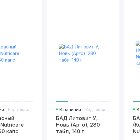
ии
Код товара: 427
В наличии
Код товара: 107
В
асный
БАД Литовит У,
БА
Nutricare
Новь (Арго), 280
(К
60 капс
табл, 140 г
Nu
ка