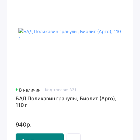
В наличии
Код товара: 321
БАД Поликавин гранулы, Биолит (Арго),
110 г
940р.