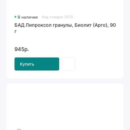
В наличии
Код товара: 3512
БАД Липроксол гранулы, Биолит (Арго), 90
г
945р.
Купить