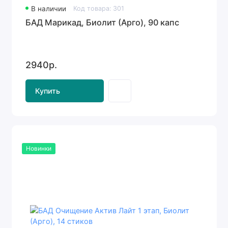
В наличии
Код товара: 301
БАД Марикад, Биолит (Арго), 90 капс
2940р.
Купить
Новинки