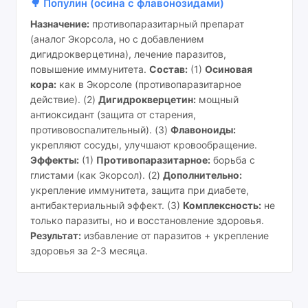
🌳 Популин (осина с флавонозидами)
Назначение:
противопаразитарный препарат
(аналог Экорсола, но с добавлением
дигидрокверцетина), лечение паразитов,
повышение иммунитета.
Состав:
(1)
Осиновая
кора:
как в Экорсоле (противопаразитарное
действие). (2)
Дигидрокверцетин:
мощный
антиоксидант (защита от старения,
противовоспалительный). (3)
Флавоноиды:
укрепляют сосуды, улучшают кровообращение.
Эффекты:
(1)
Противопаразитарное:
борьба с
глистами (как Экорсол). (2)
Дополнительно:
укрепление иммунитета, защита при диабете,
антибактериальный эффект. (3)
Комплексность:
не
только паразиты, но и восстановление здоровья.
Результат:
избавление от паразитов + укрепление
здоровья за 2-3 месяца.