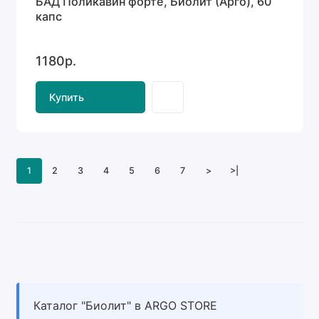
БАД Поликавин форте, Биолит (Арго), 60
капс
1180р.
Купить
1
2
3
4
5
6
7
>
>|
Каталог "Биолит" в ARGO STORE