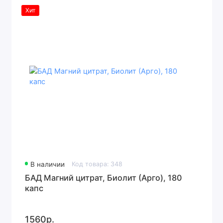
Хит
В наличии
Код товара: 348
БАД Магний цитрат, Биолит (Арго), 180
капс
1560р.