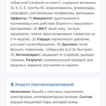
сибирской (хвойный экстракт), содержит витамины
(А, К, С, Е, группы В), микроэлементы, флавоноиды,
хлорофилл, растительные полифенолы, фитонциды.
Эффекты:
(1)
Иммунитет:
адаптогенное и
противовирусное действие (борется с вирусами и
бактериями). (2)
ЖКТ:
лечит язву, гастрит,
панкреатит, гепатит (восстанавливает слизистую за
2-4 недели). (3)
Сердце:
нормализует давление,
улучшает кровообращение. (4)
Дыхание:
лечит
бронхит, пневмонию, туберкулёз (в 2-3x быстрее).
(5)
Антиоксидант:
защищает от старения, выводит
токсины.
Результат:
универсальный препарат для
здоровья, видимое улучшение за неделю.
🪲 Экорсол (противопаразитарный)
Назначение:
борьба с глистами, паразитами,
описторхами, антипаразитарное лечение.
Состав:
водный концентрат коры молодой осины