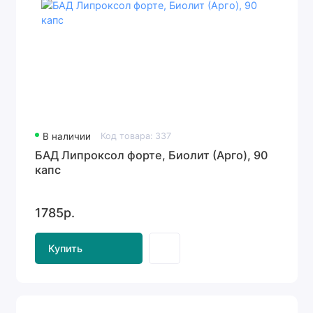
В наличии
Код товара: 337
БАД Липроксол форте, Биолит (Арго), 90
капс
1785р.
Купить