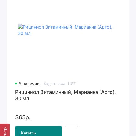
В наличии
Код товара: 1157
Рициниол Витаминный, Марианна (Арго),
30 мл
365р.
Фильтр
Купить