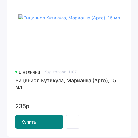
В наличии
Код товара: 1107
Рициниол Кутикула, Марианна (Арго), 15
мл
235р.
Купить