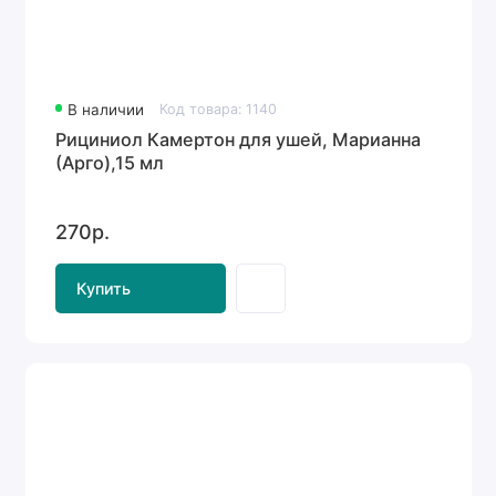
В наличии
Код товара: 1140
Рициниол Камертон для ушей, Марианна
(Арго),15 мл
270р.
Купить