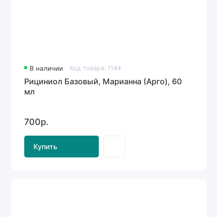
В наличии
Код товара: 1144
Рициниол Базовый, Марианна (Арго), 60
мл
700р.
Купить