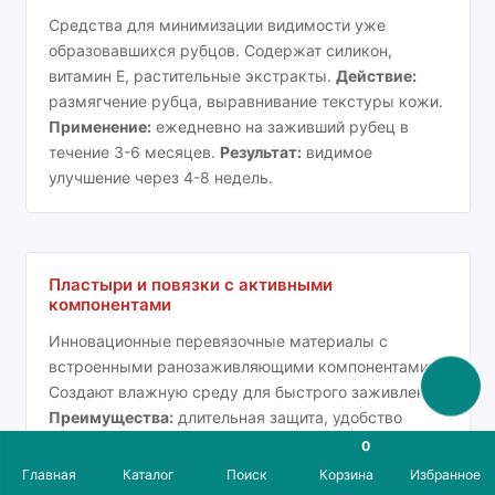
Средства для минимизации видимости уже
образовавшихся рубцов. Содержат силикон,
витамин E, растительные экстракты.
Действие:
размягчение рубца, выравнивание текстуры кожи.
Применение:
ежедневно на заживший рубец в
течение 3-6 месяцев.
Результат:
видимое
улучшение через 4-8 недель.
Пластыри и повязки с активными
компонентами
Инновационные перевязочные материалы с
встроенными ранозаживляющими компонентами.
Создают влажную среду для быстрого заживления.
Преимущества:
длительная защита, удобство
применения, косметичность.
Применение:
менять
0
каждые 24-48 часов.
Результат:
заживление в
Главная
Каталог
Поиск
Корзина
Избранное
защищённой среде без загрязнений.