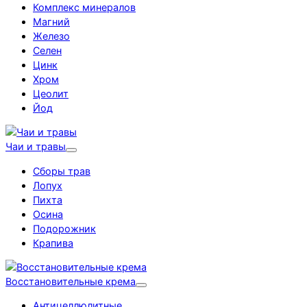
Комплекс минералов
Магний
Железо
Селен
Цинк
Хром
Цеолит
Йод
Чаи и травы
Сборы трав
Лопух
Пихта
Осина
Подорожник
Крапива
Восстановительные крема
Антицеллюлитные