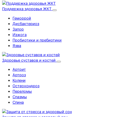
Поддержка здоровья ЖКТ
Геморрой
Дисбактериоз
Запор
Изжога
Пробиотики и пребиотики
Язва
Здоровье суставов и костей
Артрит
Артроз
Колени
Остеохондроз
Переломы
Спазмы
Спина