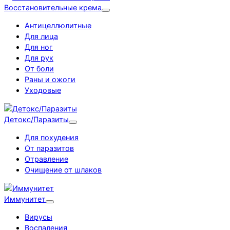
Восстановительные крема
Антицеллюлитные
Для лица
Для ног
Для рук
От боли
Раны и ожоги
Уходовые
Детокс/Паразиты
Для похудения
От паразитов
Отравление
Очищение от шлаков
Иммунитет
Вирусы
Воспаления