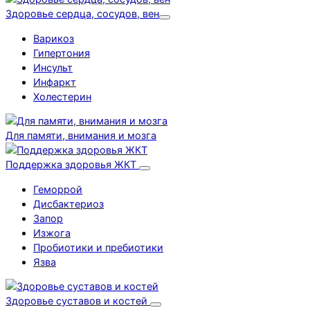
Здоровье сердца, сосудов, вен
Варикоз
Гипертония
Инсульт
Инфаркт
Холестерин
Для памяти, внимания и мозга
Поддержка здоровья ЖКТ
Геморрой
Дисбактериоз
Запор
Изжога
Пробиотики и пребиотики
Язва
Здоровье суставов и костей