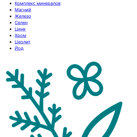
Комплекс минералов
Магний
Железо
Селен
Цинк
Хром
Цеолит
Йод