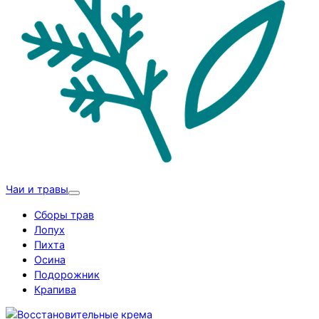
Чаи и травы
Сборы трав
Лопух
Пихта
Осина
Подорожник
Крапива