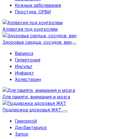
Кожные заболевания
Простуда, ОРВИ
Аллергия под контролем
Здоровье сердца, сосудов, вен
Варикоз
Гипертония
Инсульт
Инфаркт
Холестерин
Для памяти, внимания и мозга
Поддержка здоровья ЖКТ
Геморрой
Дисбактериоз
Запор