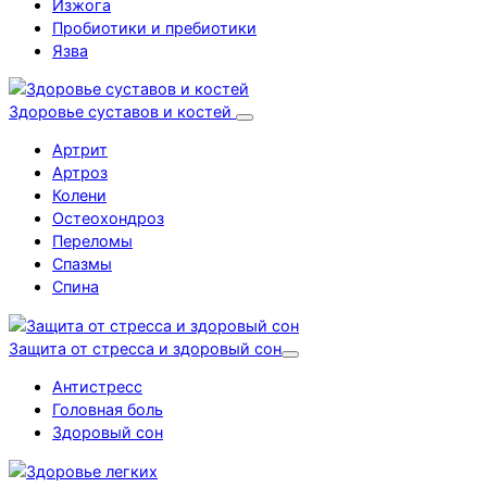
Изжога
Пробиотики и пребиотики
Язва
Здоровье суставов и костей
Артрит
Артроз
Колени
Остеохондроз
Переломы
Спазмы
Спина
Защита от стресса и здоровый сон
Антистресс
Головная боль
Здоровый сон